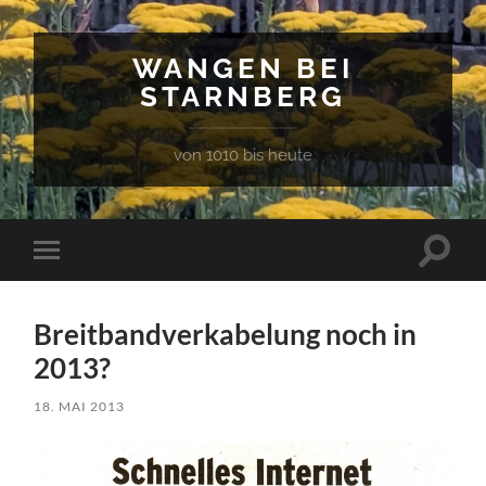
WANGEN BEI
STARNBERG
von 1010 bis heute
Suchfe
Mobile-
ein-/a
Menü
ein-/ausblenden
Breitbandverkabelung noch in
2013?
18. MAI 2013