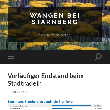
WANGEN BEI
STARNBERG
von 1010 bis heute
Suchfe
Mobile-
ein-/a
Menü
ein-/ausblenden
Vorläufiger Endstand beim
Stadtradeln
8. JULI 2016