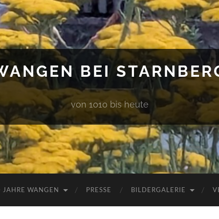
WANGEN BEI STARNBER
von 1010 bis heute
0 JAHRE WANGEN
PRESSE
BILDERGALERIE
V