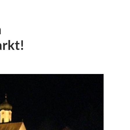
m
rkt!