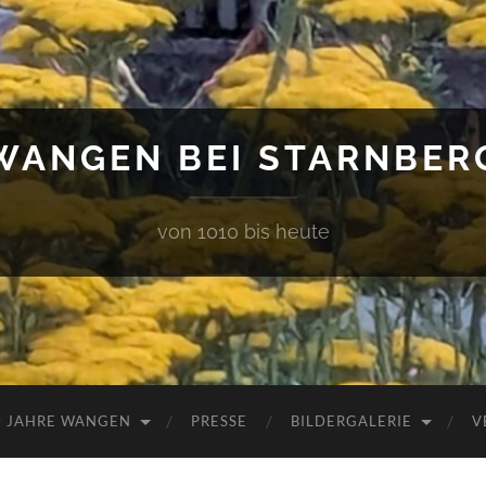
WANGEN BEI STARNBER
von 1010 bis heute
0 JAHRE WANGEN
PRESSE
BILDERGALERIE
V