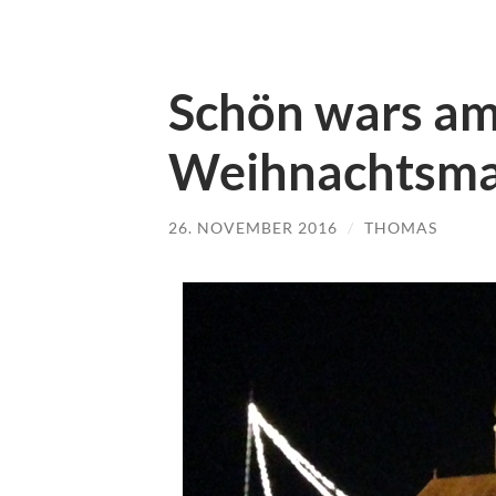
Schön wars a
Weihnachtsma
26. NOVEMBER 2016
/
THOMAS