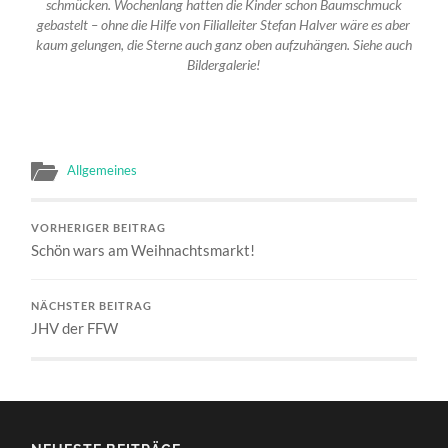
schmücken. Wochenlang hatten die Kinder schon Baumschmuck
gebastelt – ohne die Hilfe von Filialleiter Stefan Halver wäre es aber
kaum gelungen, die Sterne auch ganz oben aufzuhängen. Siehe auch
Bildergalerie!
Allgemeines
VORHERIGER BEITRAG
Schön wars am Weihnachtsmarkt!
NÄCHSTER BEITRAG
JHV der FFW