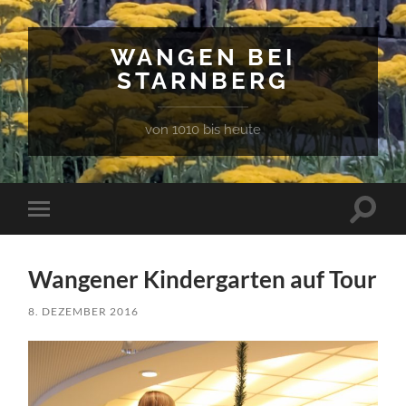
WANGEN BEI
STARNBERG
von 1010 bis heute
Suchfe
Mobile-
ein-/a
Menü
ein-/ausblenden
Wangener Kindergarten auf Tour
8. DEZEMBER 2016