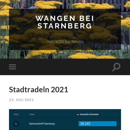
WANGEN BEI
STARNBERG
von 1010 bis heute
Suchfe
Mobile-
ein-/a
Menü
ein-/ausblenden
Stadtradeln 2021
23. JULI 2021