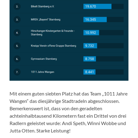
Mit einem guten siebten Platz hat das Team „1011 Jahre
Wangen“ das diesjährige Stadtradeln abgeschlossen.
Bemerkenswert ist, dass von den geradelten
achteinhalbtausend Kilometern fast ein Drittel von drei
Radlern geleistet wurde: Andi Speth, Winni Wobbe und
Jutta Otten. Starke Leistung!