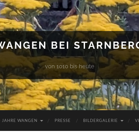
WANGEN BEI STARNBER
von 1010 bis heute
0 JAHRE WANGEN
PRESSE
BILDERGALERIE
V